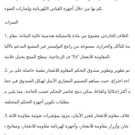
كم بها من خلال أجهزة القياس الكهربائية وإشارات الضوء.
الميزات
1. الغلاف الخارجي مصنوع من مادة بلاستيكية هندسية عالية المتانة، مقاو
مة للتآكل والحرارة، مصنوعة من راتنج البوليستر غير المشبع المدعم بالأليا
ف الزجاجية. سطح المنتج يحمل علامة “Ex” المقاومة للانفجار.
2. تم تطوير وتطوير صندوق التحكم المقاوم للانفجار بتقنية حاصلة على بر
اءة اختراع، حيث يساهم التصميم المعياري الأمثل لهيكل الصندوق في جعل
ه أكثر إحكامًا وكفاءةً. يمكن دمج عناصر التحكم حسب الحاجة، مما يلبي م
تطلبات تكوين أجهزة التحكم المختلفة.
3. غلاف مقاوم للانفجار مُعزز الأمان، مزود بمؤشرات ضوئية مقاومة للانف
جار، وأزرار مقاومة للانفجار، وأجهزة كهربائية مقاومة للانفجار، ومفاتيح ت