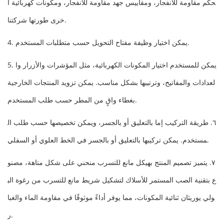
حكم مقاومة للانفجار، ومقاييس جهد مقاومة للانفجار، ومكونات كهربائية أ
خرى طورتها شركتنا.
4. يمكن اختيار وظيفة مفتاح التحويل حسب متطلبات المستخدم.
5. يمكن للمستخدم اختيار المكونات الكهربائية، مثل المؤشرات والأزرار وا
لعدادات والمفاتيح، وترتيبها بشكل مناسب. يمكن تزويد المنتجات الخارجية
بغطاء واقٍ من المطر حسب طلب المستخدم.
٦. طريقة التركيب إما بالتعليق أو بالجسر، ويمكن تخصيصها حسب طلب ال
مستخدم. يمكن تركيبها بالتعليق أو بالجسر في الخط العلوي أو السفلي.
٧. يتميز تصميم المنتج بهيكل مانع للتسرب منحني على شكل متاهة، مصنو
ع بتقنية الصب المستمر للأسلاك لتشكيل شريط مانع للتسرب من رغوة الب
ولي يوريثان ثنائية المكونات، مما يوفر أداءً موثوقًا في مقاومة الماء والغبا
ر.