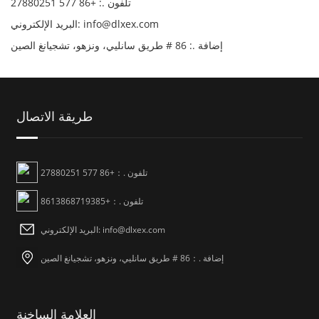
تلفون .: +86 577 27880251
البريد الإلكتروني: info@dlxex.com
إضافة .: 86 # طريق سانليي، ونزهو، تشجيانغ الصين
طريقة الاتصال
تلفون .：+86 577 27880251
تلفون .：+8613868719385
البريد الإلكتروني: info@dlxex.com
إضافة .：86 # طريق سانليي، ونزهو، تشجيانغ الصين
العلامة الساخنة