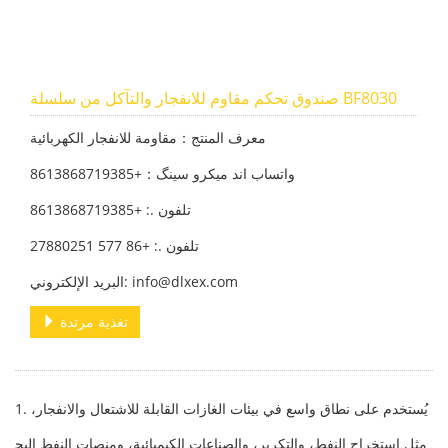
صندوق تحكم مقاوم للانفجار والتآكل من سلسلة BF8030
معرف المنتج：مقاومة للانفجار الكهربائية
واتساب اند میکرو سینگ：+8613868719385
تلفون .: +8613868719385
تلفون .: +86 577 27880251
البريد الإلكتروني: info@dlxex.com
تغذية مرتدة
1. يُستخدم على نطاق واسع في بيئات الغازات القابلة للاشتعال والانفجار،
مثل استخراج النفط، والتكرير، والصناعات الكيميائية، ومنصات النفط البح