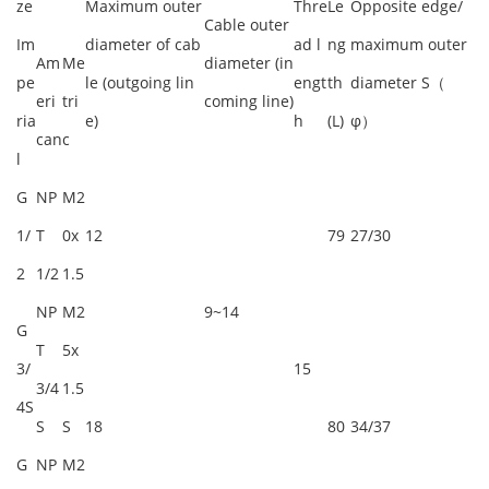
ze
Maximum outer
Thre
Le
Opposite edge/
Cable outer
Im
diameter of cab
ad l
ng
maximum outer
Am
Me
diameter (in
pe
le (outgoing lin
engt
th
diameter S（
eri
tri
coming line)
ria
e)
h
(L)
φ）
can
c
l
G
NP
M2
1/
T
0x
12
79
27/30
2
1/2
1.5
NP
M2
9~14
G
T
5x
3/
15
3/4
1.5
4S
S
S
18
80
34/37
G
NP
M2