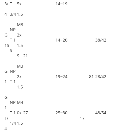
3/
T
5x
14~19
4
3/4
1.5
M3
NP
G
2x
T 1
14~20
38/42
1S
1.5
S
S
21
M3
G
NP
2x
19~24
81
28/42
1
T 1
1.5
G
NP
M4
1
T 1
0x
27
25~30
48/54
1/
17
1/4
1.5
4