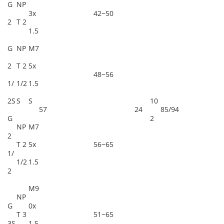
G
NP
3x
42~50
2
T 2
1.5
G
NP
M7
2
T 2
5x
48~56
1/
1/2
1.5
2S
S
S
10
57
24
85/94
G
2
NP
M7
2
T 2
5x
56~65
1/
1/2
1.5
2
M9
NP
G
0x
T 3
51~65
3S
1.5