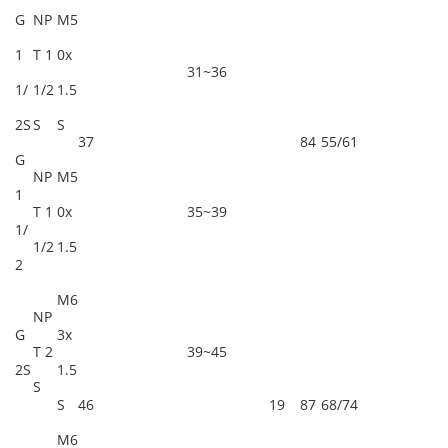
G
NP
M5
1
T 1
0x
31~36
1/
1/2
1.5
2S
S
S
37
84
55/61
G
NP
M5
1
T 1
0x
35~39
1/
1/2
1.5
2
M6
NP
G
3x
T 2
39~45
2S
1.5
S
S
46
19
87
68/74
M6