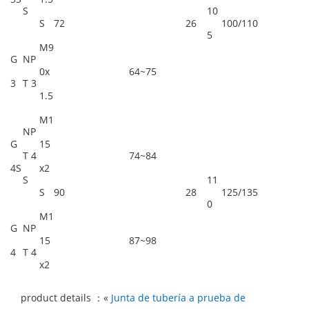
S
10
S
72
26
100/110
5
M9
G
NP
0x
64~75
3
T 3
1.5
M1
NP
G
15
T 4
74~84
4S
x2
S
11
S
90
28
125/135
0
M1
G
NP
15
87~98
4
T 4
x2
product details ：«
Junta de tubería a prueba de