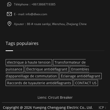
Téléphone：+8613868719385
E - mail: info@dlxex.com
Ajouter：86 # route sanliyi, Wenzhou, Zhejiang Chine
Tags populaires
électrique à haute tension
Transformateur de
puissance
Électrique antidéflagrant
Ensembles
d’appareillage de commutation
Éclairage antidéflagrant
Raccords de tuyauterie antidéflagrants
CONTACT US
Liens:
Circuit Breaker
Copyright @ 2026 Yueqing Chengyang Electric Co., Ltd.
ICP：