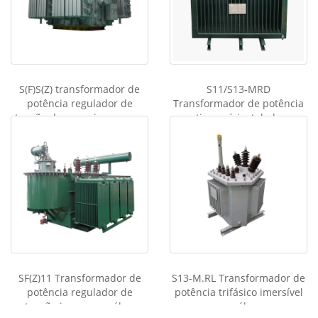
S(F)S(Z) transformador de
S11/S13-MRD
potência regulador de
Transformador de potência
tensão de carga imerso em
tipo pré-instalado
óleo
SF(Z)11 Transformador de
S13-M.RL Transformador de
potência regulador de
potência trifásico imersível
tensão imerso em óleo,
em óleo