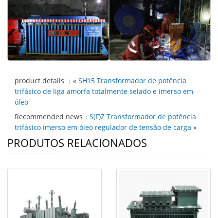
product details ：«
SH15 Transformador de potência
trifásico de liga amorfa totalmente selado e imerso em
óleo
Recommended news：
S(F)Z Transformador de potência
trifásico imerso em óleo regulador de tensão de carga
»
PRODUTOS RELACIONADOS