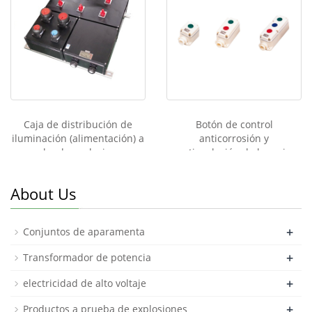
Caja de distribución de
Botón de control
iluminación (alimentación) a
anticorrosión y
prueba de explosiones y
antiexplosión de la serie
corrosión de la serie BF2
LA5821
About Us
+
Conjuntos de aparamenta
+
Transformador de potencia
+
electricidad de alto voltaje
+
Productos a prueba de explosiones