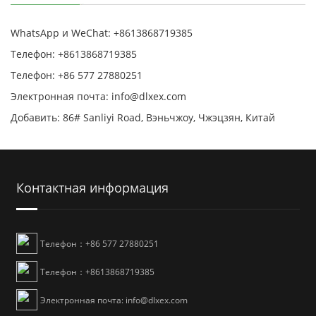
WhatsApp и WeChat: +8613868719385
Телефон: +8613868719385
Телефон: +86 577 27880251
Электронная почта: info@dlxex.com
Добавить: 86# Sanliyi Road, Вэньчжоу, Чжэцзян, Китай
Контактная информация
Телефон：+86 577 27880251
Телефон：+8613868719385
Электронная почта: info@dlxex.com