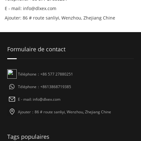
E - mail: info@dlxex.com
Ajouter: 86 # route sanliyi, Wenzhou, Zhejiang Chine
Formulaire de contact
Téléphone：+86 577 27880251
Téléphone：+8613868719385
E - mail: info@dlxex.com
Ajouter：86 # route sanliyi, Wenzhou, Zhejiang Chine
Tags populaires