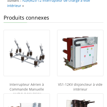
Suivant：
FZ(R)N25-12 Interrupteur de charge à vide
intérieur
»
Produits connexes
Interrupteur Aérien à
VS1-12KV disjoncteur à vide
Commande Manuelle
intérieur
(IACM) 24KV 36KV